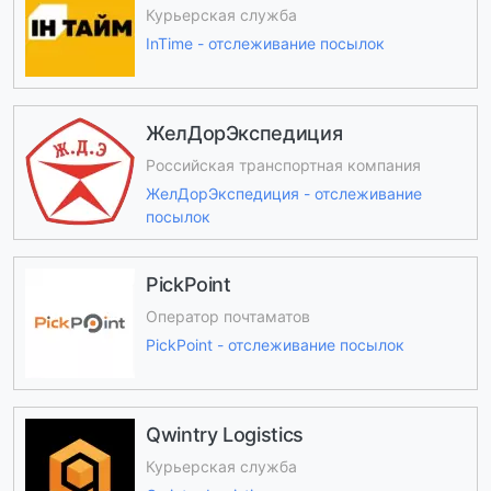
Курьерская служба
InTime - отслеживание посылок
ЖелДорЭкспедиция
Российская транспортная компания
ЖелДорЭкспедиция - отслеживание
посылок
PickPoint
Оператор почтаматов
PickPoint - отслеживание посылок
Qwintry Logistics
Курьерская служба