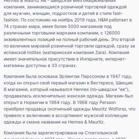
Hennes & Mauritz AB - шведская многонациональная
компания, занимающаяся розничной торговлей одеждой
для мужчин, женщин, подростков и детей в стиле fast-
fashion. По состоянию на ноябрь 2019 года, H&M работает в
74 странах мира, имея более 5000 магазинов под
различными торговыми марками компании, с 126000
эквивалентных позиций на полный рабочий день. Это второй
по величине мировой розничной торговли одеждой, сразу за
испанской Inditex (материнская компания Zara). Компания
имеет значительное присутствие в Интернете, интернет-
магазины доступны в 33 странах.
Компания была основана Эрлингом Перссоном в 1947 году,
когда он открыл свой первый магазин в Вестересе, Швеция.
В магазине, который назывался Hennes (по-шведски "ее"),
продавалась исключительно женская одежда. Магазин был
открыт в Норвегии в 1964 году. В 1968 году Persson
приобрел продавца охотничьей одежды Mauritz Widforss, что
привело к включению в ассортимент мужской коллекции
одежды и смене названия на Hennes & Mauritz.
Компания была зарегистрирована на Стокгольмской