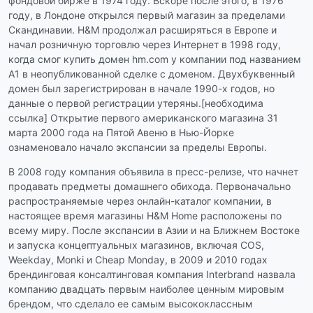
фондовой бирже в 1974 году. Вскоре после этого, в 1976
году, в Лондоне открылся первый магазин за пределами
Скандинавии. H&M продолжал расширяться в Европе и
начал розничную торговлю через Интернет в 1998 году,
когда смог купить домен hm.com у компании под названием
A1 в неопубликованной сделке с доменом. Двухбуквенный
домен был зарегистрирован в начале 1990-х годов, но
данные о первой регистрации утеряны.[необходима
ссылка] Открытие первого американского магазина 31
марта 2000 года на Пятой Авеню в Нью-Йорке
ознаменовало начало экспансии за пределы Европы.
В 2008 году компания объявила в пресс-релизе, что начнет
продавать предметы домашнего обихода. Первоначально
распространяемые через онлайн-каталог компании, в
настоящее время магазины H&M Home расположены по
всему миру. После экспансии в Азии и на Ближнем Востоке
и запуска концептуальных магазинов, включая COS,
Weekday, Monki и Cheap Monday, в 2009 и 2010 годах
брендинговая консалтинговая компания Interbrand назвала
компанию двадцать первым наиболее ценным мировым
брендом, что сделало ее самым высококлассным