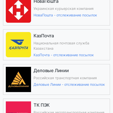
НоваПошта
Украинская курьерская компания
НоваПошта - отслеживание посылок
КазПочта
Национальная почтовая служба
Казахстана
КазПочта - отслеживание посылок
Деловые Линии
Российская транспортная компания
Деловые Линии - отслеживание посылок
ТК ПЭК
Российская автотранспортная компания