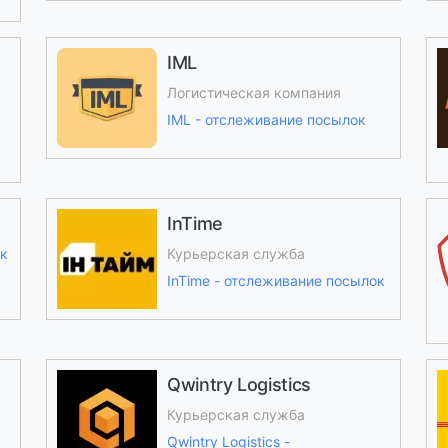
IML
Логистическая компания
IML - отслеживание посылок
InTime
ок
Курьерская служба
InTime - отслеживание посылок
Qwintry Logistics
Курьерская служба
Qwintry Logistics -