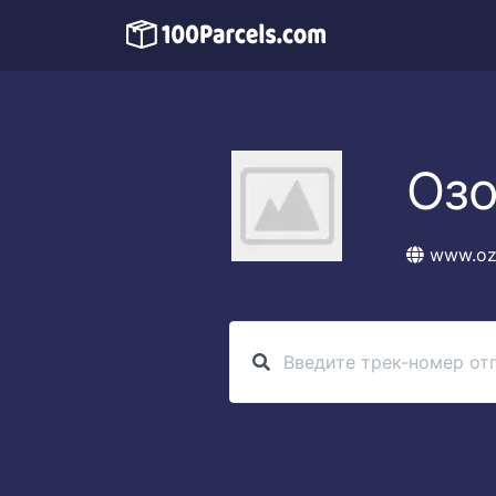
Озо
www.oz