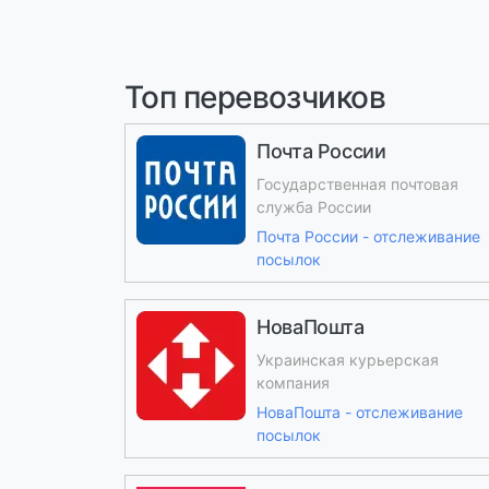
Топ перевозчиков
Почта России
Государственная почтовая
служба России
Почта России - отслеживание
посылок
НоваПошта
Украинская курьерская
компания
НоваПошта - отслеживание
посылок