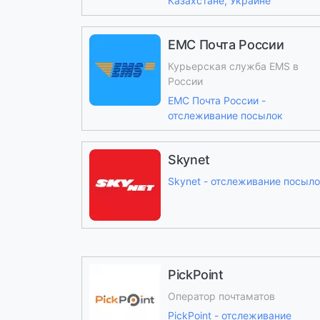
Казахстане, Украине
ЕМС Почта России
Курьерская служба EMS в
России
ЕМС Почта России -
отслеживание посылок
Skynet
Skynet - отслеживание посыл
PickPoint
Оператор почтаматов
PickPoint - отслеживание