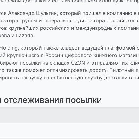
ерской доставки и сеть из более чем 8000 пунктов пр
я Александр Шульгин, который пришел в компанию в ко
ктора Группы и генерального директора российского б
тов крупнейших российских и международных компаний
baba и Lazada.
 Holding, который также владеет ведущей платформой
ий крупнейшего в России цифрового книжного магазина
забирают посылки на складах OZON и отправляют их кл
о также поможет оптимизировать дорогу. Пилотный про
ировать нагрузку на собственную службу доставки в 
ы отслеживания посылки