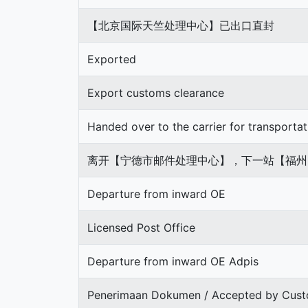
【北京国际天竺处理中心】已出口直封
Exported
Export customs clearance
Handed over to the carrier for transportat
离开【宁德市邮件处理中心】，下一站【福州
Departure from inward OE
Licensed Post Office
Departure from inward OE Adpis
Penerimaan Dokumen / Accepted by Cus