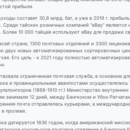
стой прибыли.
оходы составят 30,8 млрд. бат, а уже в 2019 г. прибыл
и. Среди тайских розничных компаний "eBay" является
Более 10 000 тайцев используют eBay для продажи св
всей стране, 1300 почтовых отделений и 3300 лицензиа
тво двух новых автоматизированных сортировочных цен
тхая. Его цель - к 2021 году полностью автоматизиров
ры.
твовала ограниченная почтовая служба, в основном дл
ока и провинциальными аванпостами осуществлялись 
улалонгкорна (1868-1910 гг.) Министерство внутренних
 занимали 12 дней, между Бангкоком и Убон Ратчатани
нутренняя почта отправлялась курьерами, а международн
 в проливе.
кока датируется 1836 годом, когда американский мисс
итанское консульское почтовое отделение в Бангкоке б