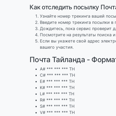
Как отследить посылку Почт
Узнайте номер трекинга вашей посы
Введите номер трекинга посылки в 
Дождитесь, пока сервис проверит д
Посмотрите на результаты поиска и
Если вы укажете свой адрес электр
вашего участия.
Почта Тайланда - Форма
A# *** *** *** TH
C# *** *** *** TH
E# *** *** *** TH
K# *** *** *** TH
L# *** *** *** TH
R# *** *** *** TH
S# *** *** *** TH
V# *** *** *** TH