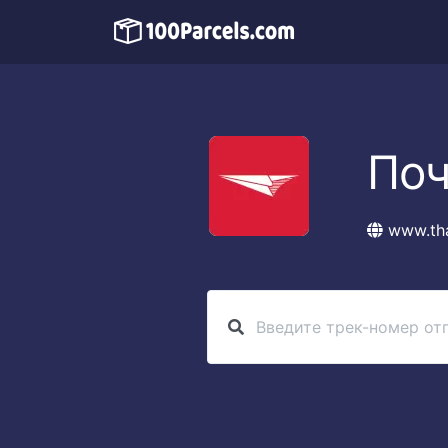
Поч
www.tha