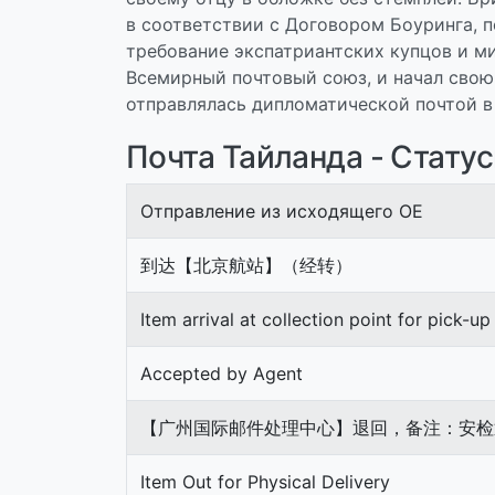
в соответствии с Договором Боуринга, п
требование экспатриантских купцов и ми
Всемирный почтовый союз, и начал свою
отправлялась дипломатической почтой в 
Почта Тайланда - Стату
Отправление из исходящего OE
到达【北京航站】（经转）
Item arrival at collection point for pick-up
Accepted by Agent
【广州国际邮件处理中心】退回，备注：安检
Item Out for Physical Delivery