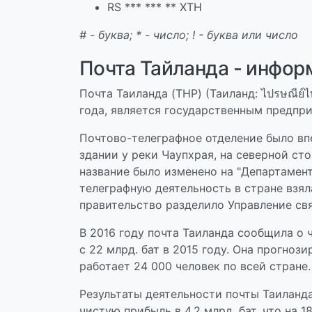
RS *** *** ** XTH
# - буква; * - число; ! - буква или число
Почта Тайланда - инфор
Почта Таиланда (THP) (Таиланд: ไปรษณีย์
года, является государственным предпр
Почтово-телеграфное отделение было вп
здании у реки Чаупхрая, на северной сто
название было изменено на "Департамент 
телеграфную деятельность в стране взял
правительство разделило Управление свя
В 2016 году почта Таиланда сообщила о ч
с 22 млрд. бат в 2015 году. Она прогнози
работает 24 000 человек по всей стране
Результаты деятельности почты Таиланда 
чистую прибыль в 4,2 млрд. бат, что на 