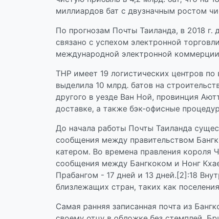
миллиардов бат с двузначным ростом чи
По прогнозам Почты Таиланда, в 2018 г. д
связано с успехом электронной торговл
международной электронной коммерции. 
THP имеет 19 логистических центров по 
выделила 10 млрд. батов на строительс
другого в уезде Ван Ной, провинция Ают
доставке, а также бэк-офисные процеду
До начала работы Почты Таиланда сущес
сообщения между правительством Бангк
катером. Во времена правления короля Ч
сообщения между Бангкоком и Нонг Кхаем
Прабангом - 17 дней и 13 дней.[2]:18 В
близлежащих стран, таких как поселения
Самая ранняя записанная почта из Банг
своему отцу в обложке без стемплей. Бр