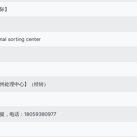
际】
al sorting center
州处理中心】（经转）
电话：18059380977