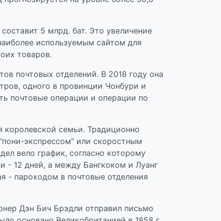
ь составит 5 млрд. бат. Это увеличение
 наиболее используемым сайтом для
оих товаров.
тов почтовых отделений. В 2018 году она
тров, одного в провинции Чонбури и
ать почтовые операции и операции по
я королевской семьи. Традиционно
"пони-экспрессом" или скоростным
 дел вело график, согласно которому
 - 12 дней, а между Бангкоком и Луанг
ая - пароходом в почтовые отделения
ионер Дэн Бич Брэдли отправил письмо
ыло основано Великобританией в 1858 г.