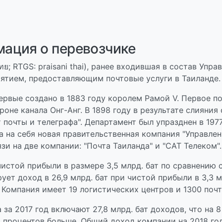
мация о перевозчике
ไทย; RTGS: praisani thai), ранее входившая в состав Уп
иятием, предоставляющим почтовые услуги в Таиланде.
ервые создано в 1883 году королем Рамой V. Первое п
роне канала Онг-Анг. В 1898 году в результате слияни
почты и телеграфа". Департамент был упразднен в 1977
а на себя новая правительственная компания "Управлени
зи на две компании: "Почта Таиланда" и "САТ Телеком".
истой прибыли в размере 3,5 млрд. бат по сравнению с
рует доход в 26,9 млрд. бат при чистой прибыли в 3,3 м
. Компания имеет 19 логистических центров и 1300 поч
за 2017 год включают 27,8 млрд. бат доходов, что на 8
18 процентов больше. Общий доход компании на 2018 го