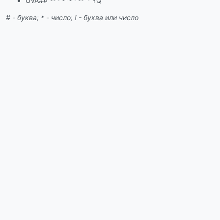
UVA## *** *** *** * YQ
# - буква; * - число; ! - буква или число