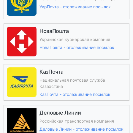
УкрПочта - отслеживание посылок
НоваПошта
Украинская курьерская компания
НоваПошта - отслеживание посылок
КазПочта
Национальная почтовая служба
Казахстана
КазПочта - отслеживание посылок
Деловые Линии
Российская транспортная компания
Деловые Линии - отслеживание посылок