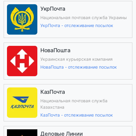
УкрПочта
Национальная почтовая служба Украины
УкрПочта - отслеживание посылок
НоваПошта
Украинская курьерская компания
НоваПошта - отслеживание посылок
КазПочта
Национальная почтовая служба
Казахстана
КазПочта - отслеживание посылок
Деловые Линии