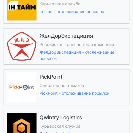
Курьерская служба
InTime - отслеживание посылок
ЖелДорЭкспедиция
Российская транспортная компания
ЖелДорЭкспедиция - отслеживание
посылок
PickPoint
Оператор почтаматов
PickPoint - отслеживание посылок
Qwintry Logistics
Курьерская служба