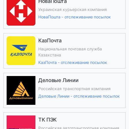
НоваПошта
Украинская курьерская компания
НоваПошта - отслеживание посылок
КазПочта
Национальная почтовая служба
Казахстана
КазПочта - отслеживание посылок
Деловые Линии
Российская транспортная компания
Деловые Линии - отслеживание посылок
ТК ПЭК
Российская автотранспортная компания