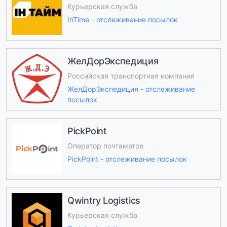
Курьерская служба
InTime - отслеживание посылок
ЖелДорЭкспедиция
Российская транспортная компания
ЖелДорЭкспедиция - отслеживание
посылок
PickPoint
Оператор почтаматов
PickPoint - отслеживание посылок
Qwintry Logistics
Курьерская служба