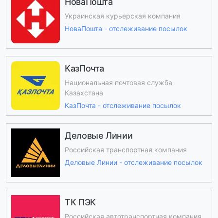
НоваПошта
Украинская курьерская компания
НоваПошта - отслеживание посылок
КазПочта
Национальная почтовая служба
Казахстана
КазПочта - отслеживание посылок
Деловые Линии
Российская транспортная компания
Деловые Линии - отслеживание посылок
ТК ПЭК
Российская автотранспортная компания