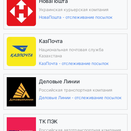
НоваПошта
Украинская курьерская компания
НоваПошта - отслеживание посылок
КазПочта
Национальная почтовая служба
Казахстана
КазПочта - отслеживание посылок
Деловые Линии
Российская транспортная компания
Деловые Линии - отслеживание посылок
ТК ПЭК
Российская автотранспортная компания