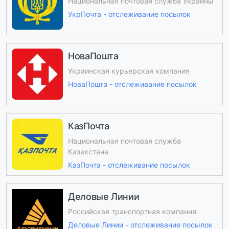
Национальная почтовая служба Украины
УкрПочта - отслеживание посылок
НоваПошта
Украинская курьерская компания
НоваПошта - отслеживание посылок
КазПочта
Национальная почтовая служба
Казахстана
КазПочта - отслеживание посылок
Деловые Линии
Российская транспортная компания
Деловые Линии - отслеживание посылок