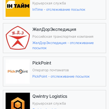
Курьерская служба
InTime - отслеживание посылок
ЖелДорЭкспедиция
Российская транспортная компания
ЖелДорЭкспедиция - отслеживание
посылок
PickPoint
Оператор почтаматов
PickPoint - отслеживание посылок
Qwintry Logistics
Курьерская служба