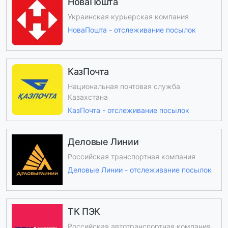
НоваПошта
Украинская курьерская компания
НоваПошта - отслеживание посылок
КазПочта
Национальная почтовая служба
Казахстана
КазПочта - отслеживание посылок
Деловые Линии
Российская транспортная компания
Деловые Линии - отслеживание посылок
ТК ПЭК
Российская автотранспортная компания