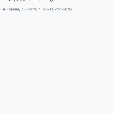
YHT## *** *** *** * YQ
# - буква; * - число; ! - буква или число