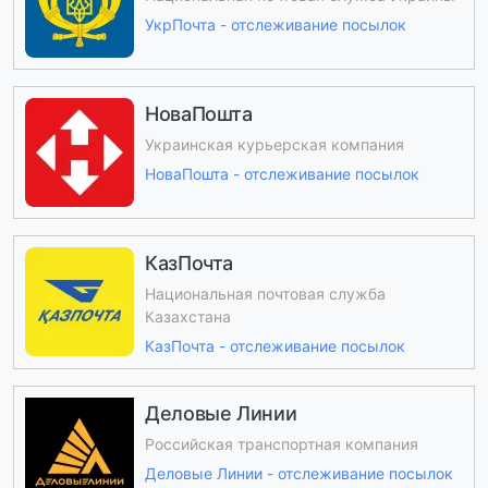
УкрПочта - отслеживание посылок
НоваПошта
Украинская курьерская компания
НоваПошта - отслеживание посылок
КазПочта
Национальная почтовая служба
Казахстана
КазПочта - отслеживание посылок
Деловые Линии
Российская транспортная компания
Деловые Линии - отслеживание посылок