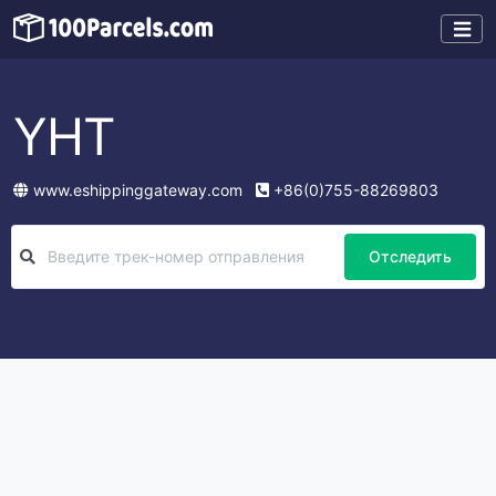
YHT
www.eshippinggateway.com
+86(0)755-88269803
Отследить