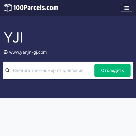
YJI
www.yanjin-gj.com
Отследить