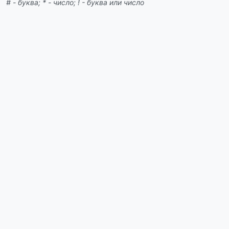
# - буква; * - число; ! - буква или число