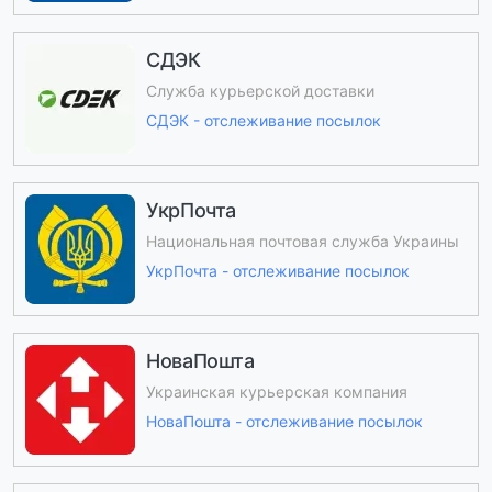
СДЭК
Служба курьерской доставки
СДЭК - отслеживание посылок
УкрПочта
Национальная почтовая служба Украины
УкрПочта - отслеживание посылок
НоваПошта
Украинская курьерская компания
НоваПошта - отслеживание посылок