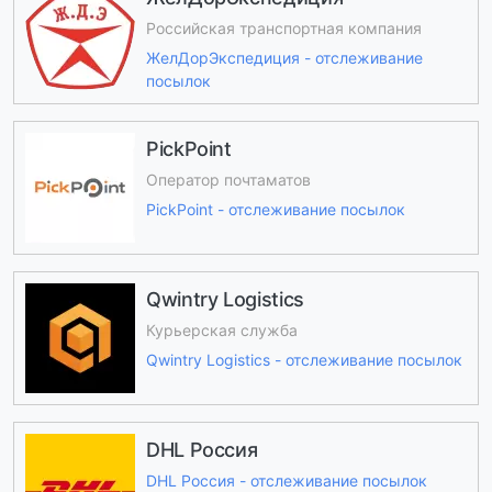
Российская транспортная компания
ЖелДорЭкспедиция - отслеживание
посылок
PickPoint
Оператор почтаматов
PickPoint - отслеживание посылок
Qwintry Logistics
Курьерская служба
Qwintry Logistics - отслеживание посылок
DHL Россия
DHL Россия - отслеживание посылок