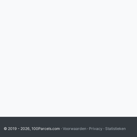
© 2019 - 2026, 100Parcels.com ·
Voorwaarden
·
Privacy
·
Statistieken