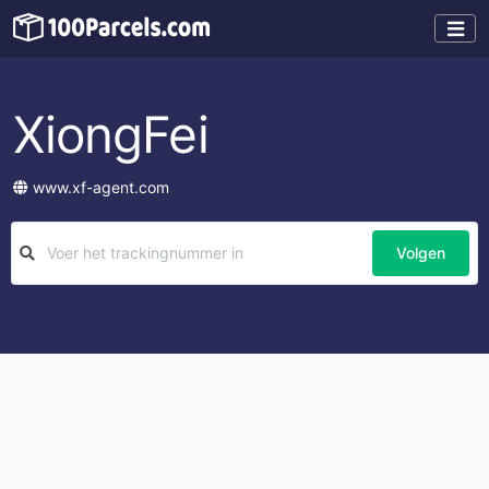
XiongFei
www.xf-agent.com
Volgen