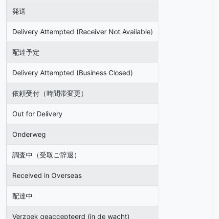
発送
Delivery Attempted (Receiver Not Available)
配達予定
Delivery Attempted (Business Closed)
依頼受付（時間帯変更）
Out for Delivery
Onderweg
調査中（受取ご辞退）
Received in Overseas
配達中
Verzoek geaccepteerd (in de wacht)