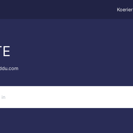
Koerier
TE
ddu.com