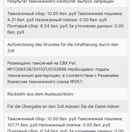
Результат таможенного контроля: выпуск запрещен
Таможенный сбор: 10.00 бел. руб Таможенная пошлина:
4.31 бел. руб Наложенный платеж: 0.00 бел. руб
Почтовый сбор: 6.54 бел. руб За уточнение данных: 0.00
бел. руб
Aufzeichnung des Grundes für die Inhaftierung durch den
Zoll
Размещено таможней на СВХ Рег.
№11206536/301021/0102698 Необходимо: подать
таможенную декларацию, в соответствии с Решением
Комиссии таможенного союза №257;
Rückkehr aus dem Austauschbüro
Für die Übergabe an den Zoll müssen Sie die Daten klären
Таможенный сбор: 10.00 бел. руб Таможенная пошлина:
107.71 бел. руб Наложенный платеж: 0.00 бел. руб
Почтовый сбор: 6.54 бел. руб За уточнение данных: 0.00