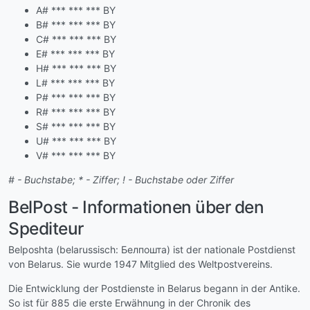
A# *** *** *** BY
B# *** *** *** BY
C# *** *** *** BY
E# *** *** *** BY
H# *** *** *** BY
L# *** *** *** BY
P# *** *** *** BY
R# *** *** *** BY
S# *** *** *** BY
U# *** *** *** BY
V# *** *** *** BY
# - Buchstabe; * - Ziffer; ! - Buchstabe oder Ziffer
BelPost - Informationen über den
Spediteur
Belposhta (belarussisch: Белпошта) ist der nationale Postdienst
von Belarus. Sie wurde 1947 Mitglied des Weltpostvereins.
Die Entwicklung der Postdienste in Belarus begann in der Antike.
So ist für 885 die erste Erwähnung in der Chronik des