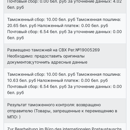
Почтовый сбор: 0.00 бел. руб За уточнение данных: 4.02
бел. руб
Таможенный сбор: 10.00 бел. руб Таможенная пошлина:
20.65 бел. руб Наложенный платеж: 0.00 бел. руб
Почтовый сбор: 6.54 бел. руб За уточнение данных: 0.00
бел. руб
Размещено таможней на СВХ Рег.№19005269
Необходимо: предоставить оригиналы
документов;уточнить адресные данные
Таможенный сбор: 10.00 бел. руб Таможенная пошлина:
10.63 бел. руб Наложенный платеж: 0.00 бел. руб
Почтовый сбор: 6.54 бел. руб За уточнение данных: 0.00
бел. руб
Результат таможенного контроля: возвращено
отправителю (Товары, запрещенные к перемещению в
МПО: )
Zur Bearbeitung im Büro des internationalen Postaustauschs