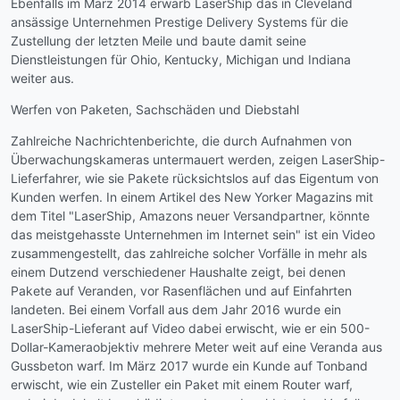
Ebenfalls im März 2014 erwarb LaserShip das in Cleveland
ansässige Unternehmen Prestige Delivery Systems für die
Zustellung der letzten Meile und baute damit seine
Dienstleistungen für Ohio, Kentucky, Michigan und Indiana
weiter aus.
Werfen von Paketen, Sachschäden und Diebstahl
Zahlreiche Nachrichtenberichte, die durch Aufnahmen von
Überwachungskameras untermauert werden, zeigen LaserShip-
Lieferfahrer, wie sie Pakete rücksichtslos auf das Eigentum von
Kunden werfen. In einem Artikel des New Yorker Magazins mit
dem Titel "LaserShip, Amazons neuer Versandpartner, könnte
das meistgehasste Unternehmen im Internet sein" ist ein Video
zusammengestellt, das zahlreiche solcher Vorfälle in mehr als
einem Dutzend verschiedener Haushalte zeigt, bei denen
Pakete auf Veranden, vor Rasenflächen und auf Einfahrten
landeten. Bei einem Vorfall aus dem Jahr 2016 wurde ein
LaserShip-Lieferant auf Video dabei erwischt, wie er ein 500-
Dollar-Kameraobjektiv mehrere Meter weit auf eine Veranda aus
Gussbeton warf. Im März 2017 wurde ein Kunde auf Tonband
erwischt, wie ein Zusteller ein Paket mit einem Router warf,