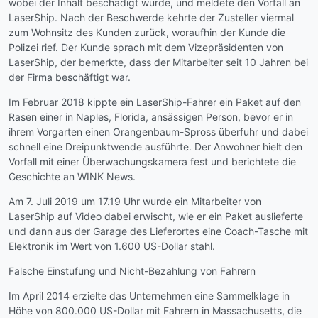
wobei der Inhalt beschädigt wurde, und meldete den Vorfall an
LaserShip. Nach der Beschwerde kehrte der Zusteller viermal
zum Wohnsitz des Kunden zurück, woraufhin der Kunde die
Polizei rief. Der Kunde sprach mit dem Vizepräsidenten von
LaserShip, der bemerkte, dass der Mitarbeiter seit 10 Jahren bei
der Firma beschäftigt war.
Im Februar 2018 kippte ein LaserShip-Fahrer ein Paket auf den
Rasen einer in Naples, Florida, ansässigen Person, bevor er in
ihrem Vorgarten einen Orangenbaum-Spross überfuhr und dabei
schnell eine Dreipunktwende ausführte. Der Anwohner hielt den
Vorfall mit einer Überwachungskamera fest und berichtete die
Geschichte an WINK News.
Am 7. Juli 2019 um 17.19 Uhr wurde ein Mitarbeiter von
LaserShip auf Video dabei erwischt, wie er ein Paket auslieferte
und dann aus der Garage des Lieferortes eine Coach-Tasche mit
Elektronik im Wert von 1.600 US-Dollar stahl.
Falsche Einstufung und Nicht-Bezahlung von Fahrern
Im April 2014 erzielte das Unternehmen eine Sammelklage in
Höhe von 800.000 US-Dollar mit Fahrern in Massachusetts, die