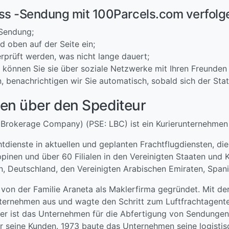
ss -Sendung mit 100Parcels.com verfolg
 Sendung;
 oben auf der Seite ein;
rprüft werden, was nicht lange dauert;
 können Sie sie über soziale Netzwerke mit Ihren Freunden 
, benachrichtigen wir Sie automatisch, sobald sich der Sta
nen über den Spediteur
 Brokerage Company) (PSE: LBC) ist ein Kurierunternehmen m
tdienste in aktuellen und geplanten Frachtflugdiensten, di
ippinen und über 60 Filialen in den Vereinigten Staaten und 
n, Deutschland, den Vereinigten Arabischen Emiraten, Span
 der Familie Araneta als Maklerfirma gegründet. Mit der 
ternehmen aus und wagte den Schritt zum Luftfrachtagente
der ist das Unternehmen für die Abfertigung von Sendungen
ür seine Kunden. 1973 baute das Unternehmen seine logistis