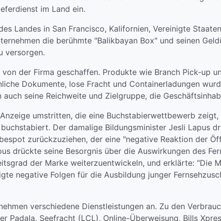
ferdienst im Land ein.
des Landes in San Francisco, Kalifornien, Vereinigte Staa
nternehmen die berühmte "Balikbayan Box" und seinen Geld
u versorgen.
 von der Firma geschaffen. Produkte wie Branch Pick-up u
önliche Dokumente, lose Fracht und Containerladungen wurd
 auch seine Reichweite und Zielgruppe, die Geschäftsinhab
eige umstritten, die eine Buchstabierwettbewerb zeigt, be
 buchstabiert. Der damalige Bildungsminister Jesli Lapus 
spot zurückzuziehen, der eine "negative Reaktion der Öff
pus drückte seine Besorgnis über die Auswirkungen des Fer
itsgrad der Marke weiterzuentwickeln, und erklärte: "Die M
te negative Folgen für die Ausbildung junger Fernsehzusch
nehmen verschiedene Dienstleistungen an. Zu den Verbrau
 Padala, Seefracht (LCL), Online-Überweisung, Bills Xpres