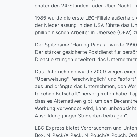
später den 24-Stunden- oder Über-Nacht-Lie
1985 wurde die erste LBC-Filiale außerhalb 
der Niederlassung in den USA führte das U
philippinischen Arbeiter in Übersee (OFW) z
Der Spitzname "Hari ng Padala" wurde 1990
Der stärker gesicherte Postdienst für pers
Dienstleistungen erweitert das Unternehmen
Das Unternehmen wurde 2009 wegen einer Anz
"Überweisung", "erschwinglich" und "sofort"
aus und drängte das Unternehmen, den Werbe
falschen Botschaft" hervorgerufen habe. La
dass es Alternativen gibt, um den Bekannthe
Werbung verwendet wird, kann unbeabsichtig
Ausbildung junger Studenten beitragen".
LBC Express bietet Verbrauchern und Unter
Box, N-Pack/X-Pack, N-Pouch/X-Pouch, Order