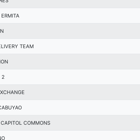
DRES
I ERMITA
AN
DELIVERY TEAM
ION
 2
 EXCHANGE
 CABUYAO
RT CAPITOL COMMONS
NO