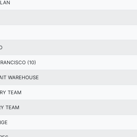
YLAN
O
FRANCISCO (10)
UWAIT WAREHOUSE
VERY TEAM
ERY TEAM
NGE