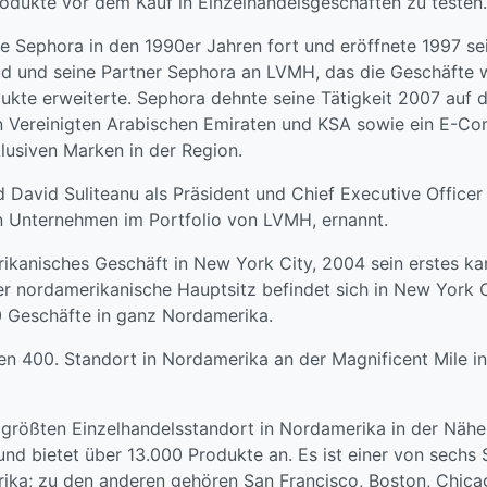
rodukte vor dem Kauf in Einzelhandelsgeschäften zu testen.
 Sephora in den 1990er Jahren fort und eröffnete 1997 se
ud und seine Partner Sephora an LVMH, das die Geschäfte
ukte erweiterte. Sephora dehnte seine Tätigkeit 2007 auf 
en Vereinigten Arabischen Emiraten und KSA sowie ein E-
klusiven Marken in der Region.
 David Suliteanu als Präsident und Chief Executive Office
 Unternehmen im Portfolio von LVMH, ernannt.
ikanisches Geschäft in New York City, 2004 sein erstes k
er nordamerikanische Hauptsitz befindet sich in New York C
0 Geschäfte in ganz Nordamerika.
n 400. Standort in Nordamerika an der Magnificent Mile in
größten Einzelhandelsstandort in Nordamerika in der Nähe
und bietet über 13.000 Produkte an. Es ist einer von sech
rika; zu den anderen gehören San Francisco, Boston, Chicag