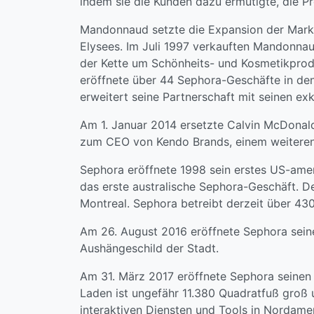
indem sie die Kunden dazu ermutigte, die P
Mandonnaud setzte die Expansion der Marke
Elysees. Im Juli 1997 verkauften Mandonna
der Kette um Schönheits- und Kosmetikprod
eröffnete über 44 Sephora-Geschäfte in d
erweitert seine Partnerschaft mit seinen ex
Am 1. Januar 2014 ersetzte Calvin McDonald
zum CEO von Kendo Brands, einem weiteren
Sephora eröffnete 1998 sein erstes US-amer
das erste australische Sephora-Geschäft. D
Montreal. Sephora betreibt derzeit über 43
Am 26. August 2016 eröffnete Sephora seine
Aushängeschild der Stadt.
Am 31. März 2017 eröffnete Sephora seinen 
Laden ist ungefähr 11.380 Quadratfuß groß 
interaktiven Diensten und Tools in Nordame