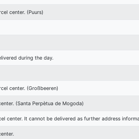
cel center. (Puurs)
elivered during the day.
rcel center. (Großbeeren)
 center. (Santa Perpètua de Mogoda)
cel center. It cannot be delivered as further address inform
center.