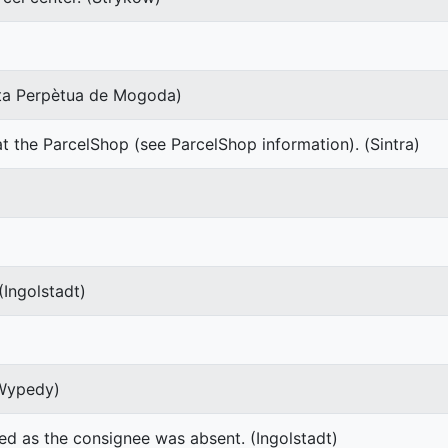
anta Perpètua de Mogoda)
at the ParcelShop (see ParcelShop information). (Sintra)
(Ingolstadt)
(Wypedy)
red as the consignee was absent. (Ingolstadt)