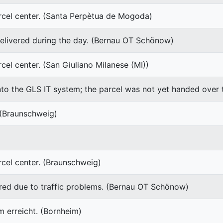
rcel center. (Santa Perpètua de Mogoda)
delivered during the day. (Bernau OT Schönow)
cel center. (San Giuliano Milanese (MI))
nto the GLS IT system; the parcel was not yet handed over
 (Braunschweig)
cel center. (Braunschweig)
ered due to traffic problems. (Bernau OT Schönow)
m erreicht. (Bornheim)