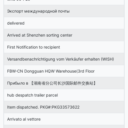
Экспорт международной почты
delivered
Arrived at Shenzhen sorting center
First Notification to recipient
Versandbenachrichtigung vom Verkäufer erhalten (WISH)
FBW-CN Dongguan HQW Warehouse(3rd Floor
Прибыло в 【湖南省分公司长沙国际邮件交换站】
hub despatch trailer parcel
Item dispatched. PKG#:PKG33573622
Arrivato al vettore