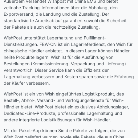
Außerdem versendet Wishpost mit China EMS und bietet
zeitnahe Tracking-Informationen über die Abholung, den
Exportversand, die Landung und die Zustellung. Der
standardisierte Arbeitsablauf garantiert sowohl die Sicherheit
der Pakete als auch die rechtzeitige Zustellung.
WishPost unterstützt Lagerhaltung und Fulfillment-
Dienstleistungen. FBW-CN ist ein Lagerlieferdienst, den Wish für
chinesische Händler anbietet. In diesem Lager können Händler
heiße Produkte lagern. Wish ist für die Ausführung von
Bestellungen (Kommissionierung, Verpackung und Lieferung)
verantwortlich. Dieser Service kann die Effizienz der
Lagerhaltung verbessern und Kosten sparen sowie die Erfahrung
der Käufer verbessern.
WishPost ist ein von Wish eingeführtes Logistikprodukt, das
Bestell-, Abhol-, Versand- und Verfolgungsdienste für Wish-
Händler bietet. WishPost bietet ein exklusives Abholungslager,
Dedicated-Line-Produkte, professionelle Lagerhaltung und
andere integrierte Logistiklösungen für Wish-Händler.
Mit der Paket-App können Sie die Pakete verfolgen, die von
Wish Post geliefert wurden, sowie alle Pakete, die aus China,