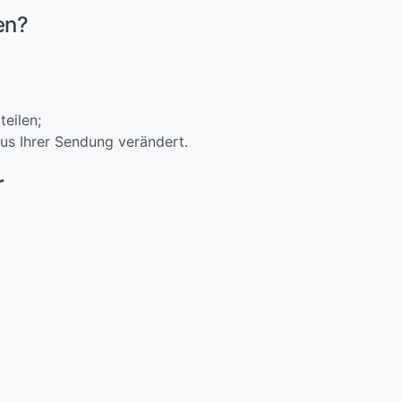
en?
teilen;
tus Ihrer Sendung verändert.
r