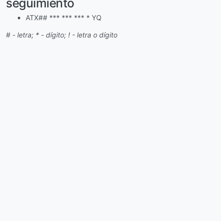
seguimiento
ATX## *** *** *** * YQ
# - letra; * - dígito; ! - letra o dígito