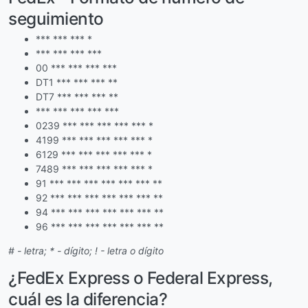
seguimiento
*** *** *** *
*** *** *** ***
00 *** *** *** ***
DT1 *** *** *** **
DT7 *** *** *** **
*** *** *** *** ***
0239 *** *** *** *** *** *
4199 *** *** *** *** *** *
6129 *** *** *** *** *** *
7489 *** *** *** *** *** *
91 *** *** *** *** *** *** **
92 *** *** *** *** *** *** **
94 *** *** *** *** *** *** **
96 *** *** *** *** *** *** **
# - letra; * - dígito; ! - letra o dígito
¿FedEx Express o Federal Express,
cuál es la diferencia?