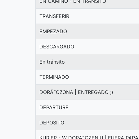
EN CAMINO - EN TRÁNSITO
TRANSFERIR
EMPEZADO
DESCARGADO
En tránsito
TERMINADO
DORÄ˜CZONA | ENTREGADO ;)
DEPARTURE
DEPOSITO
KURIER - W DORÄ˜CZENIU | FUERA PAR