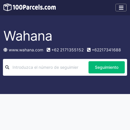
Wahana
www.wahana.com
+62 2171355152
+62217341688
Seguimiento