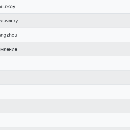
анчжоу
уанчжоу
uangzhou
рмление