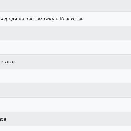
очереди на растаможку в Казахстан
осылке
nce