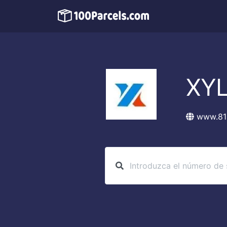
XY
www.81