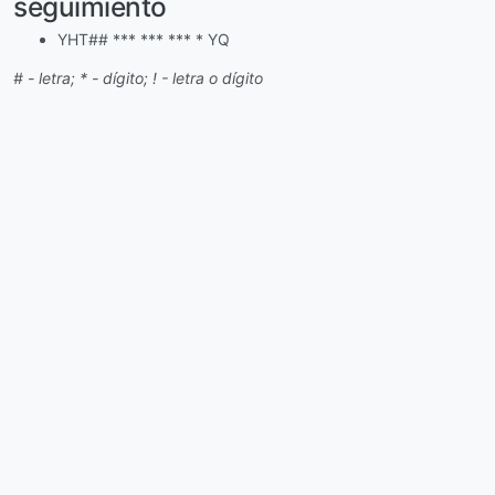
seguimiento
YHT## *** *** *** * YQ
# - letra; * - dígito; ! - letra o dígito