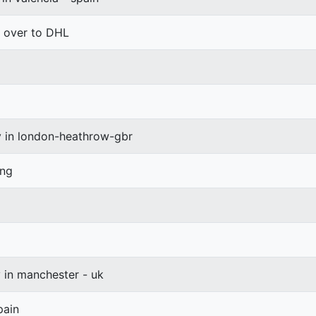
d over to DHL
y in london-heathrow-gbr
ang
y in manchester - uk
pain