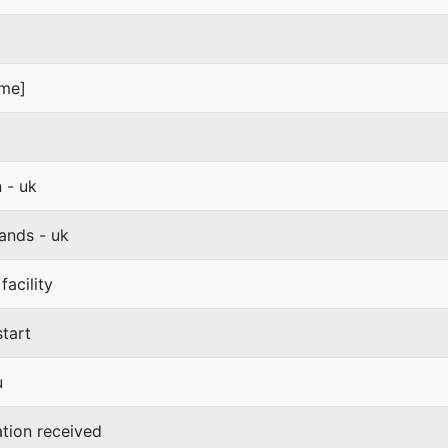
ime]
- uk
ands - uk
acility
start
u
ation received