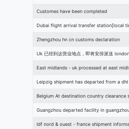
Customes have been completed
Dubai flight arrival transfer station[local t
Zhengzhou hn cn customs declaration
Uk 已经到达营业地点，即将安排派送 london 
East midlands - uk processed at east midl
Leipzig shipment has departed from a dhl f
Belgium At destination country clearance 
Guangzhou departed facility in guangzho
Idf nord & ouest - france shipment inform