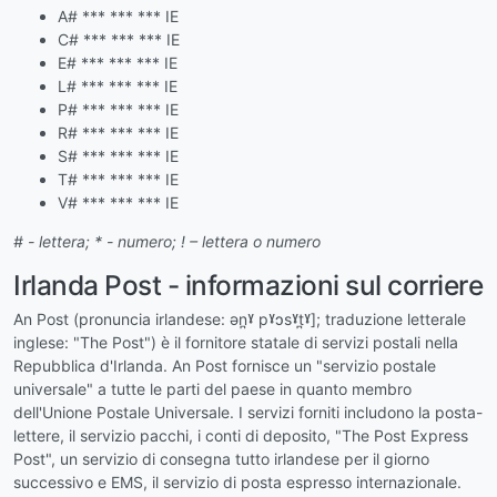
A# *** *** *** IE
C# *** *** *** IE
E# *** *** *** IE
L# *** *** *** IE
P# *** *** *** IE
R# *** *** *** IE
S# *** *** *** IE
T# *** *** *** IE
V# *** *** *** IE
# - lettera; * - numero; ! – lettera o numero
Irlanda Post - informazioni sul corriere
An Post (pronuncia irlandese: ən̪ˠ pˠɔsˠt̪ˠ]; traduzione letterale
inglese: "The Post") è il fornitore statale di servizi postali nella
Repubblica d'Irlanda. An Post fornisce un "servizio postale
universale" a tutte le parti del paese in quanto membro
dell'Unione Postale Universale. I servizi forniti includono la posta-
lettere, il servizio pacchi, i conti di deposito, "The Post Express
Post", un servizio di consegna tutto irlandese per il giorno
successivo e EMS, il servizio di posta espresso internazionale.