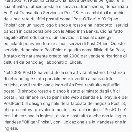
Nel 2003, An Post ha creato una nuova divisione per gestire la
sua attività di ufficio postale e servizi di transazione, denominata
An Post Transaction Services o PostTS. Ha cambiato il marchio
della sua rete di uffici postali come "Post Office" o "Oifig an
Phoist" con un nuovo logo bianco e rosso e ha introdotto i servizi
bancari in collaborazione con le Allied Irish Banks. Ciò ha fatto
seguito all'introduzione di un servizio in base al quale gli
edicolanti potevano fornire alcuni servizi di Post Office. Questo
servizio, denominato PostPoint e gestito come filiale di An Post,
è stato originariamente creato nel 2000 per vendere ricariche di
cellulari da banco agli abbonati di Eircell.
Nel 2005 PostTS ha venduto le sue attività all'estero. Lo sforzo
di rebranding è stato parzialmente invertito a causa delle
critiche, con il tradizionale logo di An Post restituito agli uffici
postali (il simbolo rosso e bianco è stato eliminato dagli uffici
postali, ma rimane in uso per il sito web aziendale BillPay.ie e per
PostPoint). Il design originale della facciata del negozio PostTS,
che presentava prevalentemente il marchio inglese "PostOffice"
con l'ubicazione in inglese, è stato sostituito anche con la lingua
irlandese "OifiganPhoist", con l'ubicazione sia in irlandese che in
inglese.