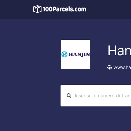
Han
www.han