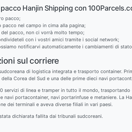
o pacco Hanjin Shipping con 100Parcels.
tro pacco;
ro pacco nel campo in cima alla pagina;
ti del pacco, non ci vorrà molto tempo;
condivideteli con i vostri amici tramite i social network;
 possiamo notificarvi automaticamente i cambiamenti di stat
ioni sul corriere
sudcoreana di logistica integrata e trasporto container. Pri
r della Corea del Sud e una delle prime dieci navi portacont
0 servizi di linea e tramper in tutto il mondo, trasportando o
e navi portacontainer, navi portarinfuse e metaniere. La Hanj
e dei terminali e aveva diverse filiali in vari paesi.
stata dichiarata fallita dai tribunali sudcoreani.