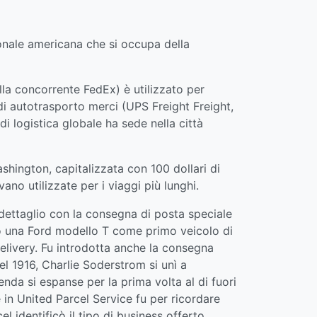
ionale americana che si occupa della
lla concorrente FedEx) è utilizzato per
e di autotrasporto merci (UPS Freight Freight,
i logistica globale ha sede nella città
ington, capitalizzata con 100 dollari di
ano utilizzate per i viaggi più lunghi.
ettaglio con la consegna di posta speciale
istò una Ford modello T come primo veicolo di
livery. Fu introdotta anche la consegna
el 1916, Charlie Soderstrom si unì a
nda si espanse per la prima volta al di fuori
 in United Parcel Service fu per ricordare
 identificò il tipo di business offerto