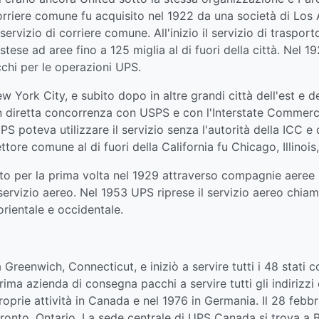
corriere comune fu acquisito nel 1922 da una società di Los
 servizio di corriere comune. All'inizio il servizio di traspo
tese ad aree fino a 125 miglia al di fuori della città. Nel 19
chi per le operazioni UPS.
w York City, e subito dopo in altre grandi città dell'est e 
 in diretta concorrenza con USPS e con l'Interstate Commerc
PS poteva utilizzare il servizio senza l'autorità della ICC e
ettore comune al di fuori della California fu Chicago, Illinois
zato per la prima volta nel 1929 attraverso compagnie aeree
ervizio aereo. Nel 1953 UPS riprese il servizio aereo chiam
 orientale e occidentale.
Greenwich, Connecticut, e iniziò a servire tutti i 48 stati co
prima azienda di consegna pacchi a servire tutti gli indirizzi 
proprie attività in Canada e nel 1976 in Germania. Il 28 fe
ronto, Ontario. La sede centrale di UPS Canada si trova a 