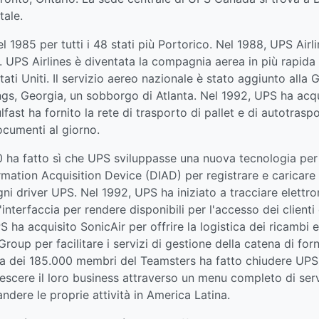
tale.
 1985 per tutti i 48 stati più Portorico. Nel 1988, UPS Airli
 UPS Airlines è diventata la compagnia aerea in più rapida c
ti Uniti. Il servizio aereo nazionale è stato aggiunto alla
ngs, Georgia, un sobborgo di Atlanta. Nel 1992, UPS ha acqu
ast ha fornito la rete di trasporto di pallet e di autotrasp
ocumenti al giorno.
90 ha fatto sì che UPS sviluppasse una nuova tecnologia per 
rmation Acquisition Device (DIAD) per registrare e caricare
ni driver UPS. Nel 1992, UPS ha iniziato a tracciare elettron
nterfaccia per rendere disponibili per l'accesso dei client
S ha acquisito SonicAir per offrire la logistica dei ricambi
oup per facilitare i servizi di gestione della catena di forn
ta dei 185.000 membri del Teamsters ha fatto chiudere UPS 
rescere il loro business attraverso un menu completo di serv
ndere le proprie attività in America Latina.