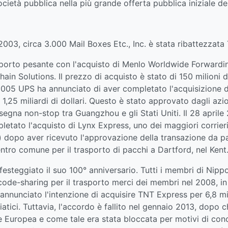
ietà pubblica nella più grande offerta pubblica iniziale de
003, circa 3.000 Mail Boxes Etc., Inc. è stata ribattezzata
sporto pesante con l'acquisto di Menlo Worldwide Forwardin
in Solutions. Il prezzo di acquisto è stato di 150 milioni di
o 2005 UPS ha annunciato di aver completato l'acquisizione d
1,25 miliardi di dollari. Questo è stato approvato dagli azi
egna non-stop tra Guangzhou e gli Stati Uniti. Il 28 aprile
etato l'acquisto di Lynx Express, uno dei maggiori corrieri
llari) dopo aver ricevuto l'approvazione della transazione d
ntro comune per il trasporto di pacchi a Dartford, nel Kent
festeggiato il suo 100° anniversario. Tutti i membri di Nip
de-sharing per il trasporto merci dei membri nel 2008, in 
nunciato l'intenzione di acquisire TNT Express per 6,8 milia
iatici. Tuttavia, l'accordo è fallito nel gennaio 2013, dop
e Europea e come tale era stata bloccata per motivi di co