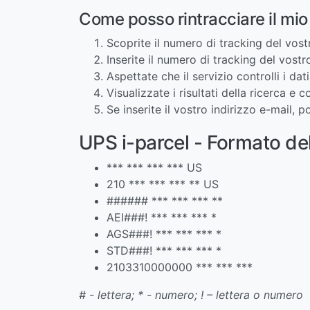
Come posso rintracciare il mi
Scoprite il numero di tracking del vos
Inserite il numero di tracking del vost
Aspettate che il servizio controlli i da
Visualizzate i risultati della ricerca e 
Se inserite il vostro indirizzo e-mail,
UPS i-parcel - Formato de
*** *** *** *** US
210 *** *** *** ** US
###### *** *** *** **
AEI###! *** *** *** *
AGS###! *** *** *** *
STD###! *** *** *** *
2103310000000 *** *** ***
# - lettera; * - numero; ! – lettera o numero