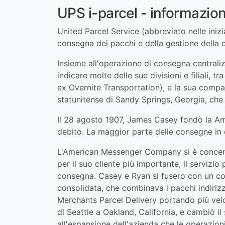
UPS i-parcel - informazioni
United Parcel Service (abbreviato nelle iniz
consegna dei pacchi e della gestione della c
Insieme all'operazione di consegna centraliz
indicare molte delle sue divisioni e filiali,
ex Overnite Transportation), e la sua compag
statunitense di Sandy Springs, Georgia, che 
Il 28 agosto 1907, James Casey fondò la Am
debito. La maggior parte delle consegne in qu
L'American Messenger Company si è concentr
per il suo cliente più importante, il servizi
consegna. Casey e Ryan si fusero con un co
consolidata, che combinava i pacchi indirizz
Merchants Parcel Delivery portando più veico
di Seattle a Oakland, California, e cambiò i
all'espansione dell'azienda che le operazion