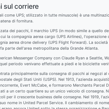
 sul corriere
iali come UPS; stilizzato in tutte minuscole) è una multinaz
atena di fornitura.
zata dei pacchi, il marchio UPS (in modo simile a quello de
 tra cui la compagnia aerea cargo (UPS Airlines), l'operazion
nia aerea drone delivery (UPS Flight Forward). La società d
fa parte dell'area metropolitana della Grande Atlanta.
erican Messenger Company con Claude Ryan a Seattle, Wash
el periodo venivano effettuate a piedi e le biciclette veniv
ata principalmente sulla consegna di pacchi ai negozi al d
o postale degli Stati Uniti (USPS). Nel 1913, l'azienda acqu
ncorrente, Evert McCabe, e formarono Merchants Parcel De
ati a un certo quartiere su un unico veicolo di consegna. N
li per il crescente business delle consegne. Nel 1919, l'azie
l suo nome in United Parcel Service. Il cambiamento di nome
i erano ancora United sotto la stessa organizzazione e Parcel