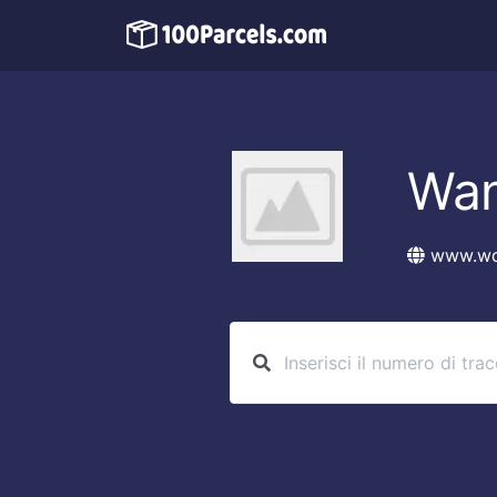
Wan
www.wq