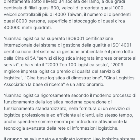
direttamente sotto il livello 34 società del ramo, a due gradi
centinaia di filiali quasi 600, veicoli di proprietà quasi 1000,
veicoli controllabili più di 4000 Taiwan, il numero di dipendenti
quasi 8000 persone, superficie di stoccaggio di quasi circa
400000 metri quadrati.
Yuanhao logistica ha superato ISO9001 certificazione
internazionale del sistema di gestione della qualità e ISO14001
certificazione del sistema di gestione ambientale è il primo lotto
della Cina di 5A "servizi di logistica integrata imprese orientate ai
servizi", e ha vinto il "2009 Top 100 logistica sesto", "2009
migliore impresa logistica premio di qualità del servizio di
logistica", "Cina base logistica di dimostrazione", "Cina Logistics
Association la base di ricerca" e un altro onorario.
Yuanhao logistica rigorosamente secondo il moderno processo di
funzionamento della logistica moderna operazione di
funzionamento standardizzato, nella fornitura di un servizio di
logistica professionale ed efficiente ai clienti, allo stesso tempo,
anche spendere somme enormi per introdurre attivamente la
tecnologia avanzata della rete di informazioni logistiche.
Il gruppo ha sviluppato e applicato lontano Hao logistica sistema