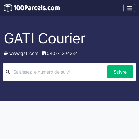
GATI Courier
www.gati.com
040-71204284
Suivre