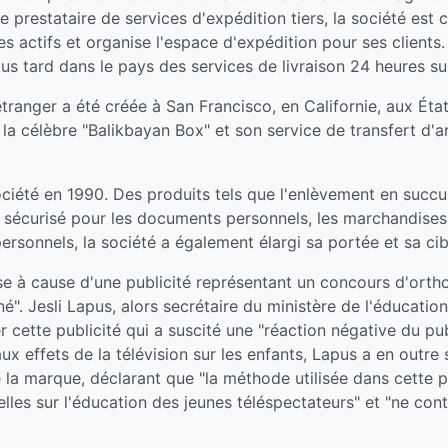
e prestataire de services d'expédition tiers, la société est
es actifs et organise l'espace d'expédition pour ses clients
lus tard dans le pays des services de livraison 24 heures su
tranger a été créée à San Francisco, en Californie, aux État
t la célèbre "Balikbayan Box" et son service de transfert d
ociété en 1990. Des produits tels que l'enlèvement en succu
s sécurisé pour les documents personnels, les marchandise
ersonnels, la société a également élargi sa portée et sa cibl
e à cause d'une publicité représentant un concours d'orthog
né". Jesli Lapus, alors secrétaire du ministère de l'éducatio
er cette publicité qui a suscité une "réaction négative du p
 effets de la télévision sur les enfants, Lapus a en outre s
a marque, déclarant que "la méthode utilisée dans cette pub
les sur l'éducation des jeunes téléspectateurs" et "ne cont