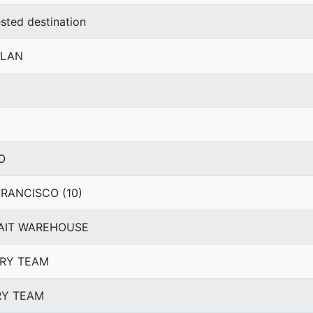
ested destination
YLAN
O
FRANCISCO (10)
UWAIT WAREHOUSE
VERY TEAM
ERY TEAM