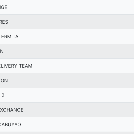
NGE
DRES
I ERMITA
AN
DELIVERY TEAM
ION
 2
 EXCHANGE
 CABUYAO