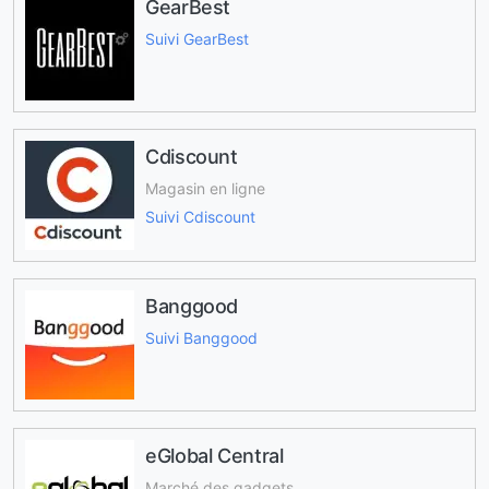
GearBest
Suivi GearBest
Cdiscount
Magasin en ligne
Suivi Cdiscount
Banggood
Suivi Banggood
eGlobal Central
Marché des gadgets