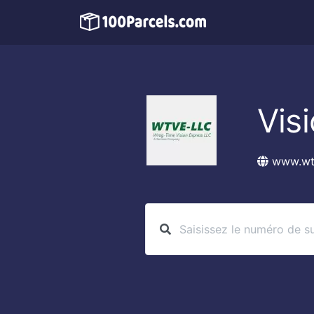
Vis
www.wt