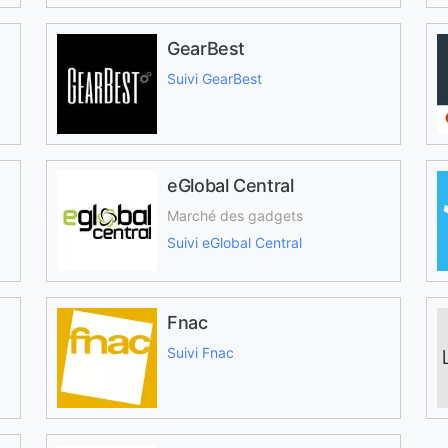
GearBest
Suivi GearBest
eGlobal Central
Marché des gadgets
Suivi eGlobal Central
Fnac
Suivi Fnac