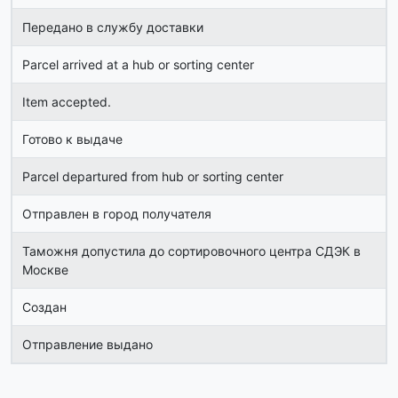
Передано в службу доставки
Parcel arrived at a hub or sorting center
Item accepted.
Готово к выдаче
Parcel departured from hub or sorting center
Отправлен в город получателя
Таможня допустила до сортировочного центра СДЭК в
Москве
Создан
Отправление выдано