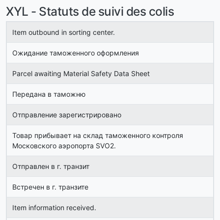
XYL - Statuts de suivi des colis
Item outbound in sorting center.
Ожидание таможенного оформления
Parcel awaiting Material Safety Data Sheet
Передана в таможню
Отправление зарегистрировано
Товар прибывает на склад таможенного контроля
Московского аэропорта SVO2.
Отправлен в г. транзит
Встречен в г. транзите
Item information received.