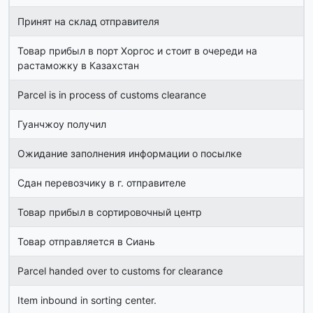
Принят на склад отправителя
Товар прибыл в порт Хоргос и стоит в очереди на
растаможку в Казахстан
Parcel is in process of customs clearance
Гуанчжоу получил
Ожидание заполнения информации о посылке
Сдан перевозчику в г. отправителе
Товар прибыл в сортировочный центр
Товар отправляется в Сиань
Parcel handed over to customs for clearance
Item inbound in sorting center.