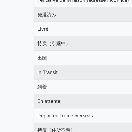
Tentative de livraison (adresse inconnue)
発送済み
Livré
持戻（引継中）
出国
In Transit
到着
En attente
Departed from Overseas
持戻（住所不明）