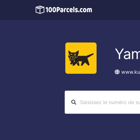
Yam
www.ku