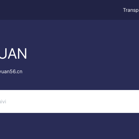
Transp
YUAN
yuan56.cn