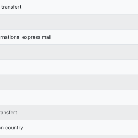
 transfert
ernational express mail
ransfert
ion country