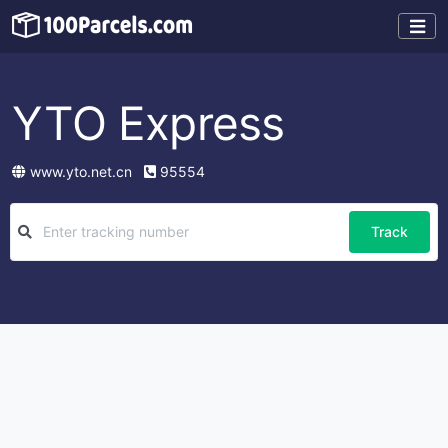
YTO Express
www.yto.net.cn
95554
Track